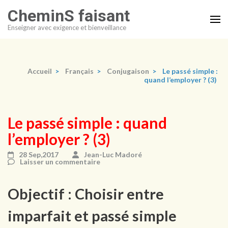
Aller
CheminS faisant
au
Enseigner avec exigence et bienveillance
contenu
(Pressez
Entrée)
Accueil
>
Français
>
Conjugaison
>
Le passé simple :
quand l’employer ? (3)
Le passé simple : quand
l’employer ? (3)
28 Sep,2017
Jean-Luc Madoré
Laisser un commentaire
Objectif : Choisir entre
imparfait et passé simple