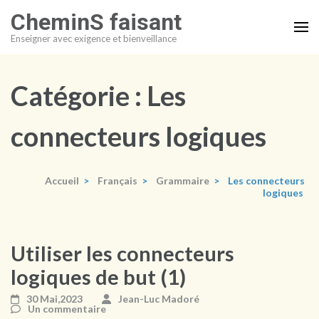
Aller
CheminS faisant
au
Enseigner avec exigence et bienveillance
contenu
(Pressez
Entrée)
Catégorie :
Les
connecteurs logiques
Accueil
>
Français
>
Grammaire
>
Les connecteurs
logiques
Utiliser les connecteurs
logiques de but (1)
30 Mai,2023
Jean-Luc Madoré
Un commentaire