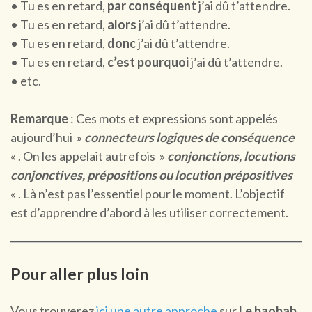
• Tu es en retard,
par conséquent
j’ai dû t’attendre.
• Tu es en retard,
alors
j’ai dû t’attendre.
• Tu es en retard,
donc
j’ai dû t’attendre.
• Tu es en retard,
c’est pourquoi
j’ai dû t’attendre.
• etc.
Remarque
: Ces mots et expressions sont appelés
aujourd’hui »
connecteurs logiques de conséquence
« . On les appelait autrefois »
conjonctions, locutions
conjonctives, prépositions ou locution prépositives
« . Là n’est pas l’essentiel pour le moment. L’objectif
est d’apprendre d’abord à les utiliser correctement.
Pour aller plus loin
Vous trouverez
ici une autre approche
sur
Le baobab