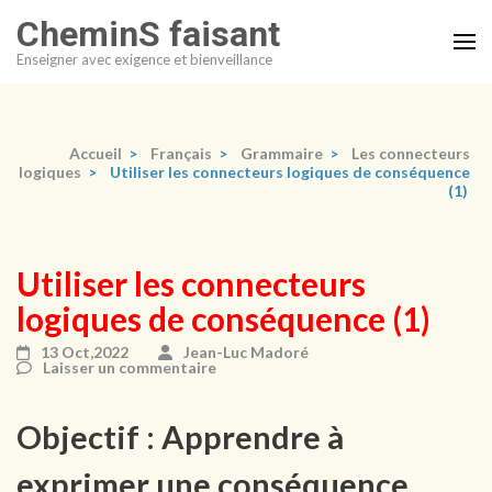
Aller
CheminS faisant
au
Enseigner avec exigence et bienveillance
contenu
(Pressez
Entrée)
Accueil
>
Français
>
Grammaire
>
Les connecteurs
logiques
>
Utiliser les connecteurs logiques de conséquence
(1)
Utiliser les connecteurs
logiques de conséquence (1)
13 Oct,2022
Jean-Luc Madoré
Laisser un commentaire
Objectif : Apprendre à
exprimer une conséquence.