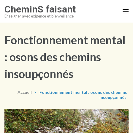
Aller
CheminS faisant
au
Enseigner avec exigence et bienveillance
contenu
(Pressez
Entrée)
Fonctionnement mental
: osons des chemins
insoupçonnés
Accueil
>
Fonctionnement mental : osons des chemins
insoupçonnés