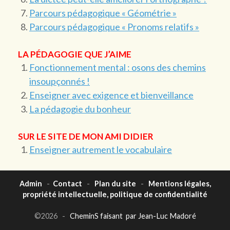
Parcours pédagogique « Géométrie »
Parcours pédagogique « Pronoms relatifs »
LA PÉDAGOGIE QUE J’AIME
Fonctionnement mental : osons des chemins
insoupçonnés !
Enseigner avec exigence et bienveillance
La pédagogie du bonheur
SUR LE SITE DE MON AMI DIDIER
Enseigner autrement le vocabulaire
Admin
-
Contact
-
Plan du site
-
Mentions légales,
propriété intellectuelle, politique de confidentialité
©2026 -
CheminS faisant par Jean-Luc Madoré