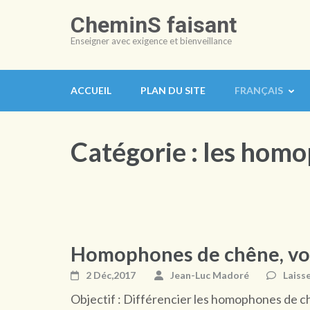
Aller
CheminS faisant
au
Enseigner avec exigence et bienveillance
contenu
(Pressez
Entrée)
ACCUEIL
PLAN DU SITE
FRANÇAIS
Catégorie :
les homo
Homophones de chêne, voi
2 Déc,2017
Jean-Luc Madoré
Laiss
Objectif : Différencier les homophones de ch