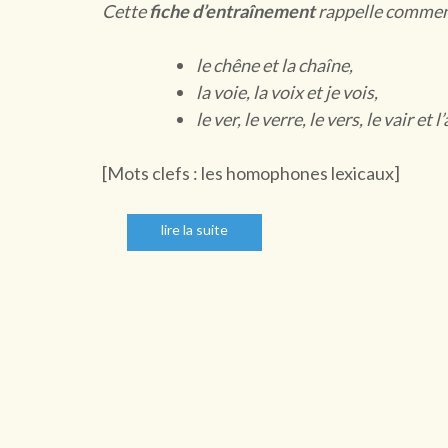
Cette
fiche d’entraînement
rappelle comment
le chêne et la chaîne,
la voie, la voix et je vois,
le ver, le verre, le vers, le vair et l
[Mots clefs : les homophones lexicaux]
lire la suite