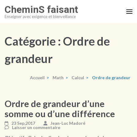
Aller
CheminS faisant
au
Enseigner avec exigence et bienveillance
contenu
(Pressez
Entrée)
Catégorie :
Ordre de
grandeur
Accueil
>
Math
>
Calcul
>
Ordre de grandeur
Ordre de grandeur d’une
somme ou d’une différence
23 Sep,2017
Jean-Luc Madoré
Laisser un commentaire