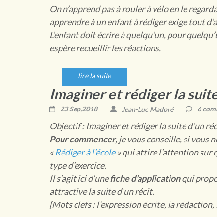
On n’apprend pas à rouler à vélo en le regar
apprendre à un enfant à rédiger exige tout d’
L’enfant doit écrire à quelqu’un, pour quelqu’u
espère recueillir les réactions.
lire la suite
Imaginer et rédiger la suite
23 Sep,2018
Jean-Luc Madoré
6 com
Objectif : Imaginer et rédiger la suite d’un réc
Pour commencer
, je vous conseille, si vous 
«
Rédiger à l’école
» qui attire l’attention sur
type d’exercice.
Il s’agit ici d’une
fiche d’application
qui propos
attractive la suite d’un récit.
[Mots clefs : l’expression écrite, la rédaction,