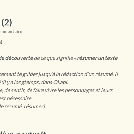
 (2)
ommentaire
.
)
 de découverte
de ce que signifie «
résumer un texte
cement te guider jusqu’à la rédaction d’un résumé. Il
 (il y a longtemps) dans Okapi.
, de sentir, de faire vivre les personnages et leurs
’est nécessaire.
, le résumé, résumer]