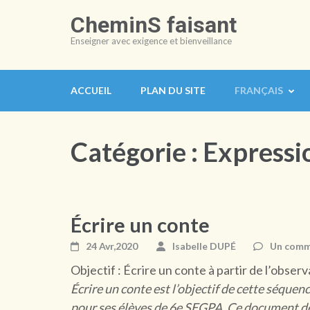
Aller
CheminS faisant
au
Enseigner avec exigence et bienveillance
contenu
(Pressez
Entrée)
ACCUEIL
PLAN DU SITE
FRANÇAIS
Catégorie :
Expressio
Écrire un conte
24 Avr,2020
Isabelle DUPÉ
Un comm
Objectif : Écrire un conte à partir de l’obser
Écrire un conte est l’objectif de cette séque
pour ses élèves de 6e SEGPA. Ce document de 25