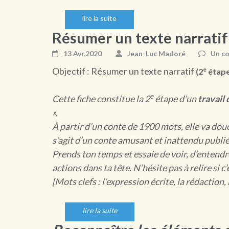
lire la suite
Résumer un texte narratif
13 Avr,2020
Jean-Luc Madoré
Un c
Objectif : Résumer un texte narratif
e
(2
étape
e
Cette fiche constitue la 2
étape d’un
travail
».
À partir d’un conte de 1900 mots, elle va dou
s’agit d’un conte amusant et inattendu publié
Prends ton temps et essaie de voir, d’entendre
actions dans ta tête. N’hésite pas à relire si c
[Mots clefs : l’expression écrite, la rédaction
lire la suite