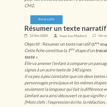
CM2.
lire la suite
Résumer un texte narratif
13 Avr,2020
Jean-Luc Madoré
Un c
Objectif : Résumer un texte narratif
ère
(1
étap
ère
Cette fiche constitue la 1
étape d’un
trava
texte
».
Elle va amener l’enfant à comparer un passa
signes à un autre texte de 140 signes.
Il va peu à peu constater que ces deux textes
personnages principaux et les mêmes étapes et
seulement la longueur qui fait la différence e
L’enfant aura ainsi découvert ce que signifie «
[Mots clefs : l’expression écrite, la rédaction