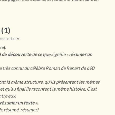
 (1)
ommentaire
e).
il de découverte
de ce que signifie «
résumer un
ge très connu du célèbre Roman de Renart de 690
 ont la même structure, qu’ils présentent les mêmes
 qu’au final ils racontent la même histoire. C’est
ntre eux.
résumer un texte
».
, le résumé, résumer]