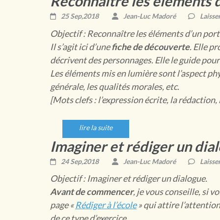
Reconnaître les éléments d
25 Sep,2018
Jean-Luc Madoré
Laisse
Objectif : Reconnaître les éléments d’un port
Il s’agit ici d’une
fiche de découverte
. Elle p
décrivent des personnages. Elle le guide pour
Les éléments mis en lumière sont l’aspect phys
générale, les qualités morales, etc.
[Mots clefs : l’expression écrite, la rédaction, 
lire la suite
Imaginer et rédiger un dia
24 Sep,2018
Jean-Luc Madoré
Laisse
Objectif : Imaginer et rédiger un dialogue.
Avant de commencer
, je vous conseille, si 
page «
Rédiger à l’école
» qui attire l’attentio
de ce type d’exercice.