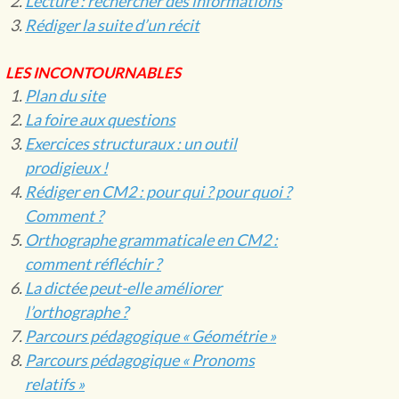
Lecture : rechercher des informations
Rédiger la suite d’un récit
LES INCONTOURNABLES
Plan du site
La foire aux questions
Exercices structuraux : un outil
prodigieux !
Rédiger en CM2 : pour qui ? pour quoi ?
Comment ?
Orthographe grammaticale en CM2 :
comment réfléchir ?
La dictée peut-elle améliorer
l’orthographe ?
Parcours pédagogique « Géométrie »
Parcours pédagogique « Pronoms
relatifs »