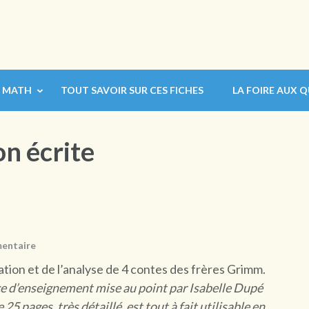
MATH
TOUT SAVOIR SUR CES FICHES
LA FOIRE AUX 
n écrite
entaire
vation et de l’analyse de 4 contes des frères Grimm.
nce d’enseignement mise au point par Isabelle Dupé
 pages, très détaillé, est tout à fait utilisable en