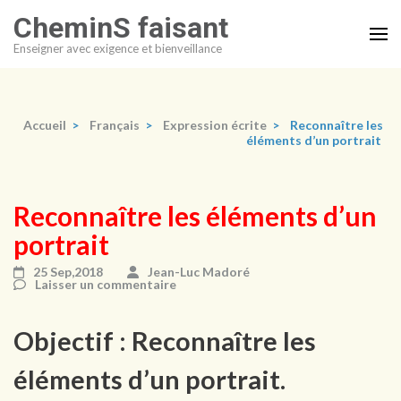
Aller
CheminS faisant
au
Enseigner avec exigence et bienveillance
contenu
(Pressez
Entrée)
Accueil
>
Français
>
Expression écrite
>
Reconnaître les
éléments d’un portrait
Reconnaître les éléments d’un
portrait
25 Sep,2018
Jean-Luc Madoré
Laisser un commentaire
Objectif : Reconnaître les
éléments d’un portrait.