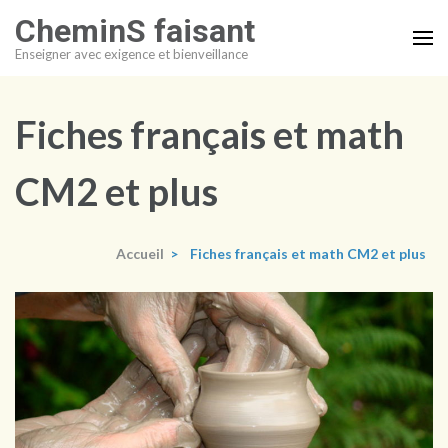
Aller
CheminS faisant
au
Enseigner avec exigence et bienveillance
contenu
(Pressez
Entrée)
Fiches français et math
CM2 et plus
Accueil
>
Fiches français et math CM2 et plus