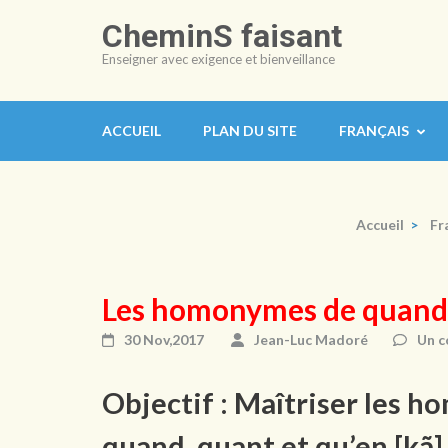
Aller
CheminS faisant
au
Enseigner avec exigence et bienveillance
contenu
(Pressez
Entrée)
ACCUEIL
PLAN DU SITE
FRANÇAIS
Accueil
>
Fr
Les homonymes de quand
30 Nov,2017
Jean-Luc Madoré
Un c
Objectif : Maîtriser les
quand, quant et qu’en [kã]