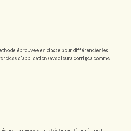
thode éprouvée en classe pour différencier les
rcices d’application (avec leurs corrigés comme
mais les contenus sont strictement identiques).