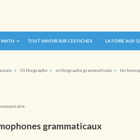
MATH
TOUT SAVOIR SUR CES FICHES
LA FOIRE AUX 
ançais
>
Orthographe
>
orthographe grammaticale
>
les homo
ommentaire
 homophones grammaticaux
.