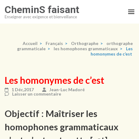
Aller
CheminS faisant
au
Enseigner avec exigence et bienveillance
contenu
(Pressez
Entrée)
Accueil
>
Français
>
Orthographe
>
orthographe
grammaticale
>
les homophones grammaticaux
>
Les
homonymes de c’est
Les homonymes de c’est
1 Déc,2017
Jean-Luc Madoré
Laisser un commentaire
Objectif : Maîtriser les
homophones grammaticaux