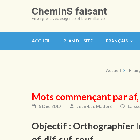
Aller
CheminS faisant
au
Enseigner avec exigence et bienveillance
contenu
(Pressez
Entrée)
ACCUEIL
PLAN DU SITE
FRANÇAIS
Accueil
>
Franç
Mots commençant par af, ef,
5 Déc,2017
Jean-Luc Madoré
Laiss
Objectif : Orthographier l
of, dif, suf, souf