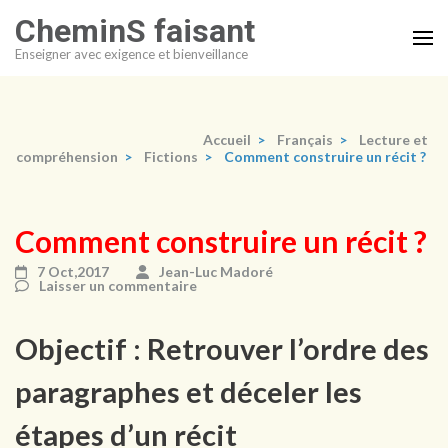
Aller
CheminS faisant
au
Enseigner avec exigence et bienveillance
contenu
(Pressez
Entrée)
Accueil
>
Français
>
Lecture et
compréhension
>
Fictions
>
Comment construire un récit ?
Comment construire un récit ?
7 Oct,2017
Jean-Luc Madoré
Laisser un commentaire
Objectif : Retrouver l’ordre des
paragraphes et déceler les
étapes d’un récit