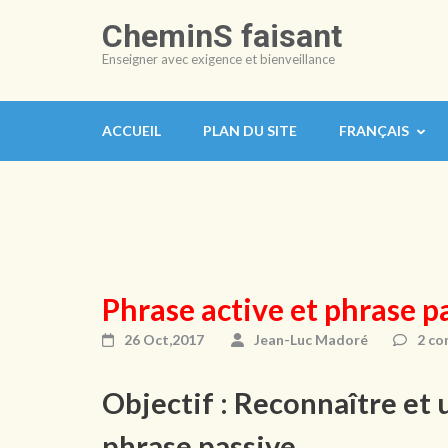
Aller
CheminS faisant
au
Enseigner avec exigence et bienveillance
contenu
(Pressez
Entrée)
ACCUEIL
PLAN DU SITE
FRANÇAIS
Phrase active et phrase p
26 Oct,2017
Jean-Luc Madoré
2 co
Objectif : Reconnaître et u
phrase passive.