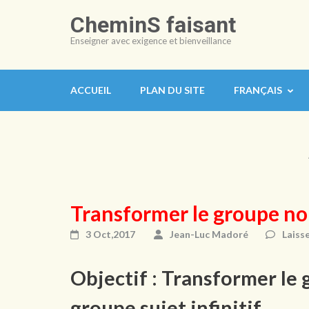
Aller
CheminS faisant
au
Enseigner avec exigence et bienveillance
contenu
(Pressez
Entrée)
ACCUEIL
PLAN DU SITE
FRANÇAIS
Transformer le groupe nom
3 Oct,2017
Jean-Luc Madoré
Laiss
Objectif : Transformer le
groupe sujet infinitif.