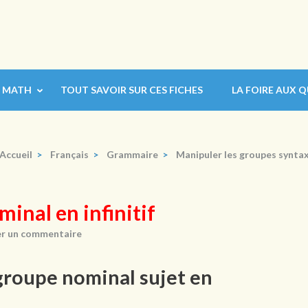
MATH
TOUT SAVOIR SUR CES FICHES
LA FOIRE AUX 
Accueil
>
Français
>
Grammaire
>
Manipuler les groupes synta
inal en infinitif
er un commentaire
 groupe nominal sujet en