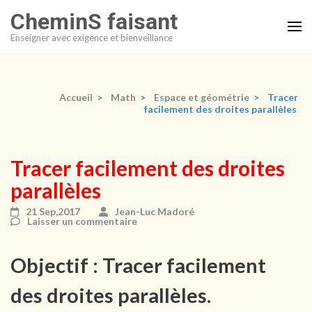
Aller
CheminS faisant
au
Enseigner avec exigence et bienveillance
contenu
(Pressez
Entrée)
Accueil
>
Math
>
Espace et géométrie
>
Tracer
facilement des droites parallèles
Tracer facilement des droites
parallèles
21 Sep,2017
Jean-Luc Madoré
Laisser un commentaire
Objectif : Tracer facilement
des droites parallèles.