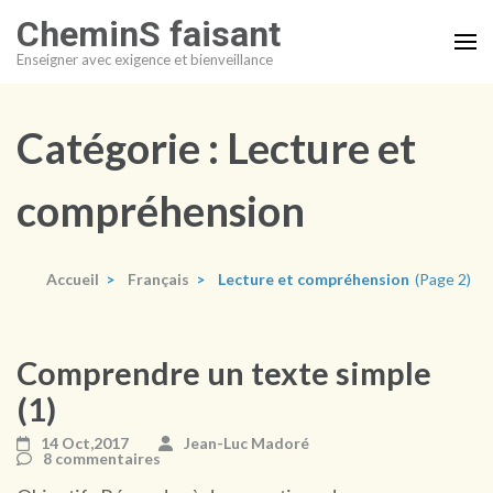
Aller
CheminS faisant
au
Enseigner avec exigence et bienveillance
contenu
(Pressez
Entrée)
Catégorie :
Lecture et
compréhension
Accueil
>
Français
>
Lecture et compréhension
(Page 2)
Comprendre un texte simple
(1)
14 Oct,2017
Jean-Luc Madoré
8 commentaires