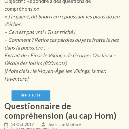
Objectif : Répondre à des questions de
compréhension
« J’ai gagné, dit Snorri en repoussant les pions du jeu
d’échec.
– Ce n’est pas vrai ! Tu as triché !
– Comment ? Retire ces paroles ou je te frotte le nez
dans la poussière ! »
Extrait de « Einar le Viking » de Georges Onclincx –
L’école des loisirs (800 mots)
[Mots clefs : le Moyen-Âge, les Vikings, la mer,
l’aventure]
lire la suite
Questionnaire de
compréhension (au cap Horn)
14 Oct,2017
Jean-Luc Madoré
Laisser un commentaire