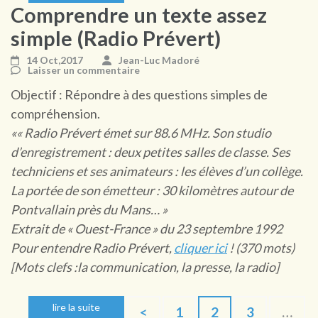
Comprendre un texte assez
simple (Radio Prévert)
14 Oct,2017
Jean-Luc Madoré
Laisser un commentaire
Objectif : Répondre à des questions simples de
compréhension.
«« Radio Prévert émet sur 88.6 MHz. Son studio
d’enregistrement : deux petites salles de classe. Ses
techniciens et ses animateurs : les élèves d’un collège.
La portée de son émetteur : 30 kilomètres autour de
Pontvallain près du Mans… »
Extrait de « Ouest-France » du 23 septembre 1992
Pour entendre Radio Prévert,
cliquer ici
! (370 mots)
[Mots clefs :la communication, la presse, la radio]
Pagination
lire la suite
Page
Page
Page
<
1
2
3
…