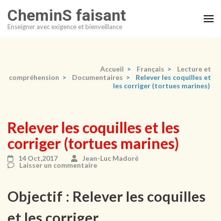
Aller
CheminS faisant
au
Enseigner avec exigence et bienveillance
contenu
(Pressez
Entrée)
Accueil
>
Français
>
Lecture et
compréhension
>
Documentaires
>
Relever les coquilles et
les corriger (tortues marines)
Relever les coquilles et les
corriger (tortues marines)
14 Oct,2017
Jean-Luc Madoré
Laisser un commentaire
Objectif : Relever les coquilles
et les corriger.