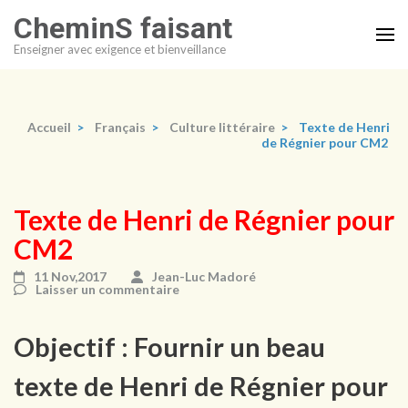
Aller
CheminS faisant
au
Enseigner avec exigence et bienveillance
contenu
(Pressez
Entrée)
Accueil
>
Français
>
Culture littéraire
>
Texte de Henri
de Régnier pour CM2
Texte de Henri de Régnier pour
CM2
11 Nov,2017
Jean-Luc Madoré
Laisser un commentaire
Objectif : Fournir un beau
texte de Henri de Régnier pour