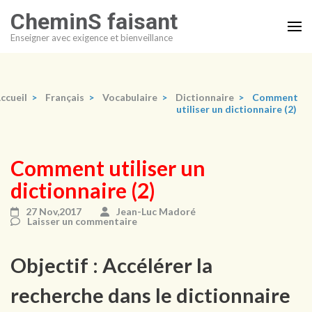
Aller
CheminS faisant
au
Enseigner avec exigence et bienveillance
contenu
(Pressez
Entrée)
ccueil
>
Français
>
Vocabulaire
>
Dictionnaire
>
Comment
utiliser un dictionnaire (2)
Comment utiliser un
dictionnaire (2)
27 Nov,2017
Jean-Luc Madoré
Laisser un commentaire
Objectif : Accélérer la
recherche dans le dictionnaire