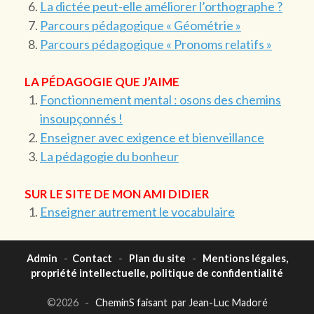
La dictée peut-elle améliorer l’orthographe ?
Parcours pédagogique « Géométrie »
Parcours pédagogique « Pronoms relatifs »
LA PÉDAGOGIE QUE J’AIME
Fonctionnement mental : osons des chemins
insoupçonnés !
Enseigner avec exigence et bienveillance
La pédagogie du bonheur
SUR LE SITE DE MON AMI DIDIER
Enseigner autrement le vocabulaire
Admin
-
Contact
-
Plan du site
-
Mentions légales,
propriété intellectuelle, politique de confidentialité
©2026 -
CheminS faisant par Jean-Luc Madoré