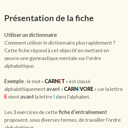
Présentation de la fiche
Utiliser un dictionnaire
Comment utiliser le dictionnaire plus rapidement ?
Cette fiche répond à cet objectif en mettant en
œuvre une gymnastique mentale sur l’ordre
alphabétique.
Exemple
: le mot «
CARN
E
T
» est classé
alphabétiquement
avant
«
CARN
I
VORE
» car la lettre
E
vient
avant
la lettre
I
dans l’alphabet.
Les 3 exercices de cette
fiche d’entraînement
proposent, sous diverses formes, de travailler l’ordre
alphabétique.