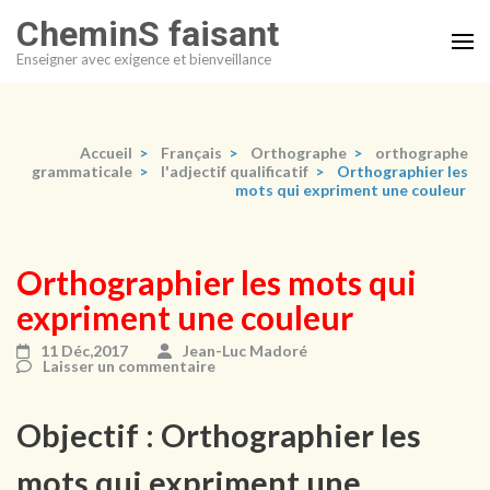
Aller
CheminS faisant
au
Enseigner avec exigence et bienveillance
contenu
(Pressez
Entrée)
Accueil
>
Français
>
Orthographe
>
orthographe
grammaticale
>
l'adjectif qualificatif
>
Orthographier les
mots qui expriment une couleur
Orthographier les mots qui
expriment une couleur
11 Déc,2017
Jean-Luc Madoré
Laisser un commentaire
Objectif : Orthographier les
mots qui expriment une