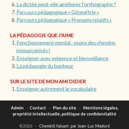
La dictée peut-elle améliorer l’orthographe ?
Parcours pédagogique « Géométrie »
Parcours pédagogique « Pronoms relatifs »
LA PÉDAGOGIE QUE J’AIME
Fonctionnement mental : osons des chemins
insoupçonnés !
Enseigner avec exigence et bienveillance
La pédagogie du bonheur
SUR LE SITE DE MON AMI DIDIER
Enseigner autrement le vocabulaire
Admin
-
Contact
-
Plan du site
-
Mentions légales,
propriété intellectuelle, politique de confidentialité
©2026 -
CheminS faisant par Jean-Luc Madoré