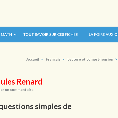
MATH
TOUT SAVOIR SUR CES FICHES
LA FOIRE AUX 
Accueil
>
Français
>
Lecture et compréhension
>
Jules Renard
ser un commentaire
 questions simples de