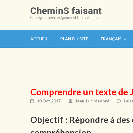
Aller
CheminS faisant
au
Enseigner avec exigence et bienveillance
contenu
(Pressez
Entrée)
ACCUEIL
PLAN DU SITE
FRANÇAIS
Comprendre un texte de 
10 Oct,2017
Jean-Luc Madoré
Lais
Objectif : Répondre à des
compréhension.