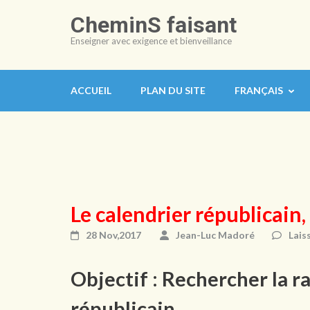
Aller
CheminS faisant
au
Enseigner avec exigence et bienveillance
contenu
(Pressez
Entrée)
ACCUEIL
PLAN DU SITE
FRANÇAIS
Le calendrier républicain
28 Nov,2017
Jean-Luc Madoré
Lais
Objectif : Rechercher la r
républicain.