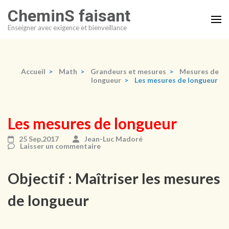
Aller
CheminS faisant
au
Enseigner avec exigence et bienveillance
contenu
(Pressez
Entrée)
Accueil
>
Math
>
Grandeurs et mesures
>
Mesures de
longueur
>
Les mesures de longueur
Les mesures de longueur
25 Sep,2017
Jean-Luc Madoré
Laisser un commentaire
Objectif : Maîtriser les mesures
de longueur