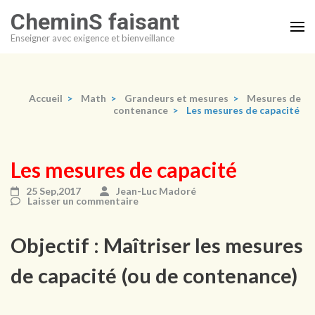
Aller
CheminS faisant
au
Enseigner avec exigence et bienveillance
contenu
(Pressez
Entrée)
Accueil
>
Math
>
Grandeurs et mesures
>
Mesures de
contenance
>
Les mesures de capacité
Les mesures de capacité
25 Sep,2017
Jean-Luc Madoré
Laisser un commentaire
Objectif : Maîtriser les mesures
de capacité (ou de contenance)