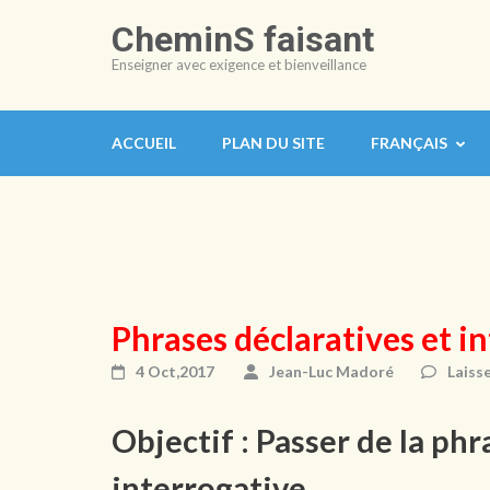
Aller
CheminS faisant
au
Enseigner avec exigence et bienveillance
contenu
(Pressez
Entrée)
ACCUEIL
PLAN DU SITE
FRANÇAIS
Phrases déclaratives et i
4 Oct,2017
Jean-Luc Madoré
Laiss
Objectif : Passer de la phr
interrogative