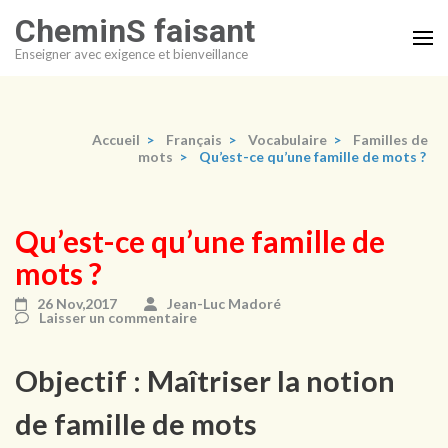
Aller
CheminS faisant
au
Enseigner avec exigence et bienveillance
contenu
(Pressez
Entrée)
Accueil
>
Français
>
Vocabulaire
>
Familles de
mots
>
Qu’est-ce qu’une famille de mots ?
Qu’est-ce qu’une famille de
mots ?
26 Nov,2017
Jean-Luc Madoré
Laisser un commentaire
Objectif : Maîtriser la notion
de famille de mots