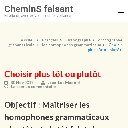
Aller
CheminS faisant
au
Enseigner avec exigence et bienveillance
contenu
(Pressez
Entrée)
Accueil
>
Français
>
Orthographe
>
orthographe
grammaticale
>
les homophones grammaticaux
>
Choisir
plus tôt ou plutôt
Choisir plus tôt ou plutôt
30 Nov,2017
Jean-Luc Madoré
Laisser un commentaire
Objectif : Maîtriser les
homophones grammaticaux