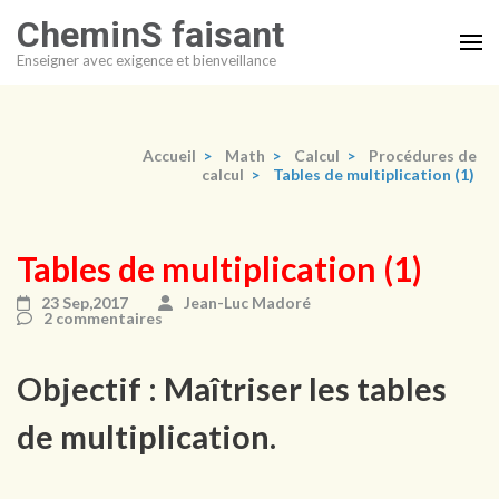
Aller
CheminS faisant
au
Enseigner avec exigence et bienveillance
contenu
(Pressez
Entrée)
Accueil
>
Math
>
Calcul
>
Procédures de
calcul
>
Tables de multiplication (1)
Tables de multiplication (1)
23 Sep,2017
Jean-Luc Madoré
2 commentaires
Objectif : Maîtriser les tables
de multiplication.