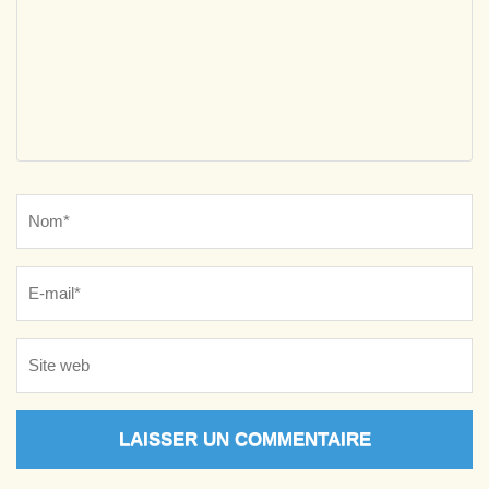
Name
*