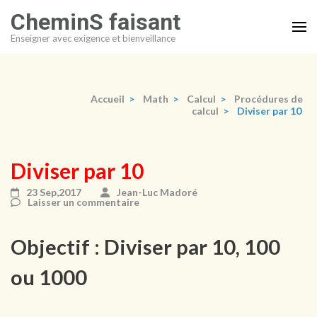
Aller
CheminS faisant
au
Enseigner avec exigence et bienveillance
contenu
(Pressez
Entrée)
Accueil
>
Math
>
Calcul
>
Procédures de
calcul
>
Diviser par 10
Diviser par 10
23 Sep,2017
Jean-Luc Madoré
Laisser un commentaire
Objectif : Diviser par 10, 100
ou 1000