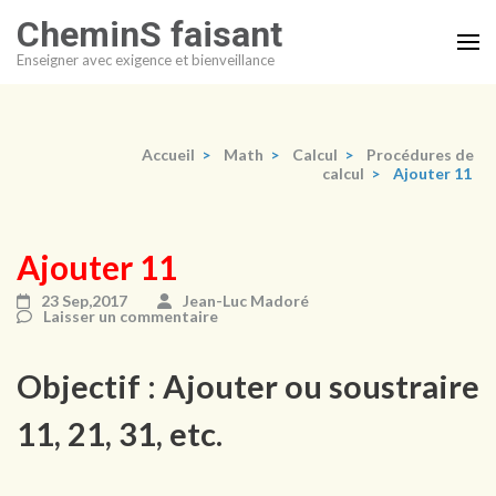
Aller
CheminS faisant
au
Enseigner avec exigence et bienveillance
contenu
(Pressez
Entrée)
Accueil
>
Math
>
Calcul
>
Procédures de
calcul
>
Ajouter 11
Ajouter 11
23 Sep,2017
Jean-Luc Madoré
Laisser un commentaire
Objectif : Ajouter ou soustraire
11, 21, 31, etc.