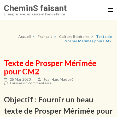
Aller
CheminS faisant
au
Enseigner avec exigence et bienveillance
contenu
(Pressez
Entrée)
Accueil
>
Français
>
Culture littéraire
>
Texte de
Prosper Mérimée pour CM2
Texte de Prosper Mérimée
pour CM2
25 Mar,2020
Jean-Luc Madoré
Laisser un commentaire
Objectif : Fournir un beau
texte de Prosper Mérimée pour