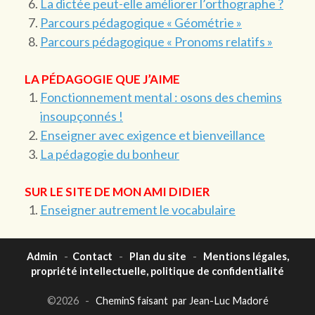
La dictée peut-elle améliorer l’orthographe ?
Parcours pédagogique « Géométrie »
Parcours pédagogique « Pronoms relatifs »
LA PÉDAGOGIE QUE J’AIME
Fonctionnement mental : osons des chemins
insoupçonnés !
Enseigner avec exigence et bienveillance
La pédagogie du bonheur
SUR LE SITE DE MON AMI DIDIER
Enseigner autrement le vocabulaire
Admin
-
Contact
-
Plan du site
-
Mentions légales,
propriété intellectuelle, politique de confidentialité
©2026 -
CheminS faisant par Jean-Luc Madoré